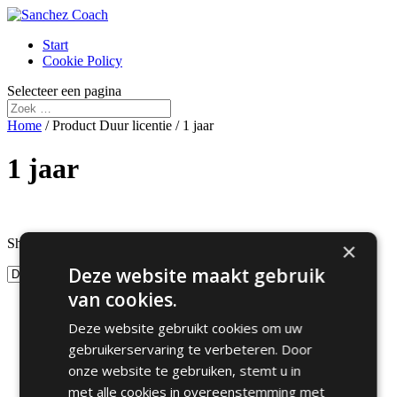
Start
Cookie Policy
Selecteer een pagina
Home
/ Product Duur licentie / 1 jaar
1 jaar
Prijs filter
Showing the single result
×
Featured product
Tekst zoekopdracht
Deze website maakt gebruik
van cookies.
Productcategorieën
Deze website gebruikt cookies om uw
Microsoft Office 365 Personal &
Software licenties
(1)
gebruikerservaring te verbeteren. Door
Family
onze website te gebruiken, stemt u in
Tags
met alle cookies in overeenstemming met