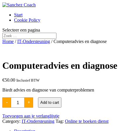
Start
Cookie Policy
Selecteer een pagina
Home
/
IT-Ondersteuning
/ Computeradvies en diagnose
Computeradvies en diagnose
€
50.00
Inclusief BTW
Biedt advies en diagnose van computerproblemen
Computeradvies
-
+
Add to cart
en
diagnose
quantity
Toevoegen aan je verlanglijstje
Category:
IT-Ondersteuning
Tag:
Online te boeken dienst