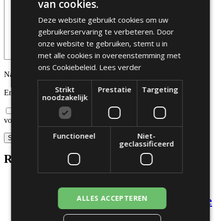
van cookies.
Deze website gebruikt cookies om uw
gebruikerservaring te verbeteren. Door
onze website te gebruiken, stemt u in
met alle cookies in overeenstemming met
ons Cookiebeleid.
Lees verder
Name
*
Strikt
Prestatie
Targeting
Email
*
noodzakelijk
Mijn naam, e-mail en site opslaan in deze browser voor de
volgende keer wanneer ik een reactie plaats.
Functioneel
Niet-
geclassificeerd
Related products
ALLES ACCEPTEREN
Installatie en upgrades van hardware